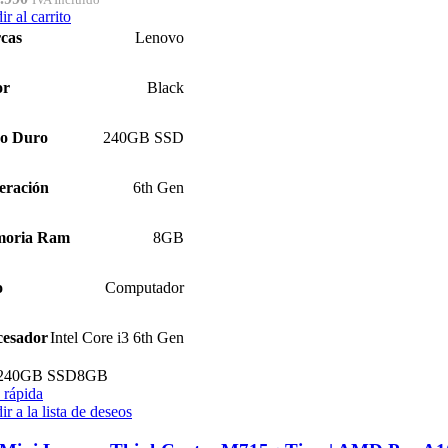
r al carrito
cas
Lenovo
or
Black
co Duro
240GB SSD
eración
6th Gen
oria Ram
8GB
o
Computador
cesador
Intel Core i3 6th Gen
240GB SSD
8GB
 rápida
r a la lista de deseos