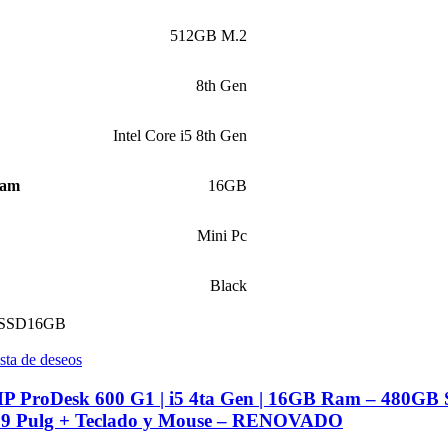
512GB M.2
8th Gen
Intel Core i5 8th Gen
Ram
16GB
Mini Pc
Black
SSD
16GB
ista de deseos
P ProDesk 600 G1 | i5 4ta Gen | 16GB Ram – 480GB 
19 Pulg + Teclado y Mouse – RENOVADO