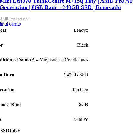
Mini Lenovo ThinkCentre M715q Tiny | AMD Pro A1
 Generación | 8GB Ram – 240GB SSD | Renovado
.990
IVA Incluído
r al carrito
cas
Lenovo
or
Black
dición o Estado
A – Muy Buenas Condiciones
co Duro
240GB SSD
eración
6th Gen
oria Ram
8GB
o
Mini Pc
 SSD
16GB