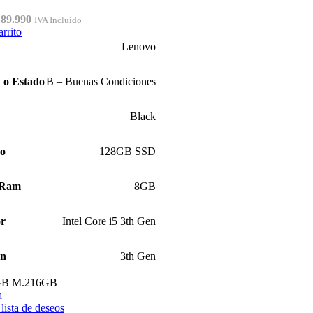
El
189.990
IVA Incluído
ecio
precio
arrito
iginal
actual
Lenovo
a:
es:
29.990.
$189.990.
 o Estado
B – Buenas Condiciones
Black
ro
128GB SSD
 Ram
8GB
or
Intel Core i5 3th Gen
ón
3th Gen
GB M.2
16GB
a
 lista de deseos