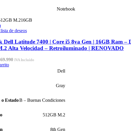
Notebook
512GB M.2
16GB
a
 lista de deseos
 Dell Latitude 7400 | Core i5 8va Gen | 16GB Ram – 
.2 Alta Velocidad – Retroiluminado | RENOVADO
El
369.990
IVA Incluído
ecio
precio
arrito
iginal
actual
Dell
a:
es:
49.990.
$369.990.
Gray
 o Estado
B – Buenas Condiciones
ro
512GB M.2
ón
8th Gen