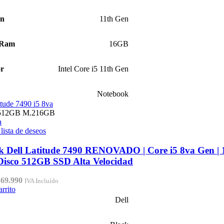
ón
11th Gen
 Ram
16GB
or
Intel Core i5 11th Gen
Notebook
512GB M.2
16GB
a
 lista de deseos
k Dell Latitude 7490 RENOVADO | Core i5 8va Gen |
isco 512GB SSD Alta Velocidad
El
369.990
IVA Incluído
ecio
precio
arrito
iginal
actual
Dell
a:
es:
29.990.
$369.990.