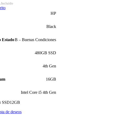
 Incluído
rito
HP
Black
o Estado
B – Buenas Condiciones
480GB SSD
4th Gen
Ram
16GB
Intel Core i5 4th Gen
B SSD
12GB
ista de deseos