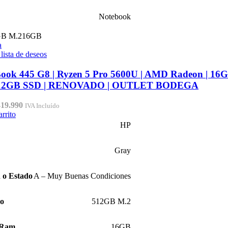
Notebook
GB M.2
16GB
a
 lista de deseos
ook 445 G8 | Ryzen 5 Pro 5600U | AMD Radeon | 16G
512GB SSD | RENOVADO | OUTLET BODEGA
El
419.990
IVA Incluído
ecio
precio
arrito
iginal
actual
HP
a:
es:
89.990.
$419.990.
Gray
 o Estado
A – Muy Buenas Condiciones
ro
512GB M.2
 Ram
16GB