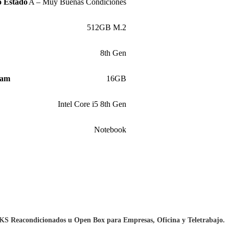
o Estado
A – Muy Buenas Condiciones
512GB M.2
8th Gen
Ram
16GB
Intel Core i5 8th Gen
Notebook
Reacondicionados u Open Box para Empresas, Oficina y Teletrabajo.