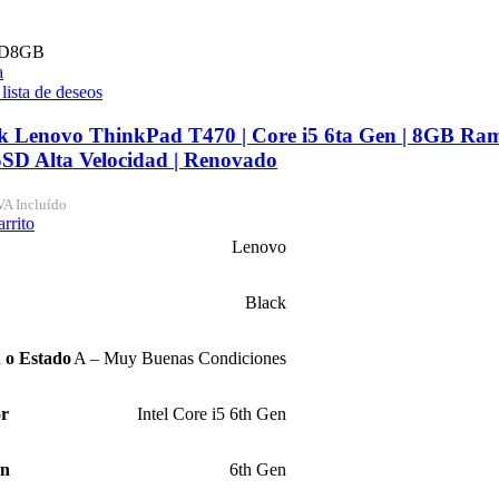
D
8GB
a
 lista de deseos
k Lenovo ThinkPad T470 | Core i5 6ta Gen | 8GB Ra
SD Alta Velocidad | Renovado
VA Incluído
arrito
Lenovo
Black
 o Estado
A – Muy Buenas Condiciones
or
Intel Core i5 6th Gen
ón
6th Gen