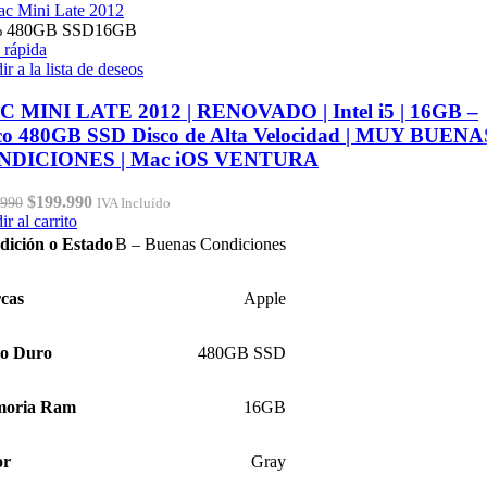
%
480GB SSD
16GB
 rápida
r a la lista de deseos
 MINI LATE 2012 | RENOVADO | Intel i5 | 16GB –
co 480GB SSD Disco de Alta Velocidad | MUY BUENA
NDICIONES | Mac iOS VENTURA
El
El
$
199.990
.990
IVA Incluído
precio
precio
r al carrito
original
actual
dición o Estado
B – Buenas Condiciones
era:
es:
$269.990.
$199.990.
cas
Apple
co Duro
480GB SSD
oria Ram
16GB
or
Gray