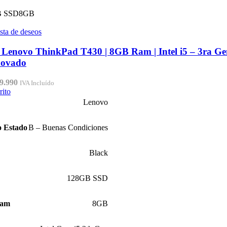
B SSD
8GB
ista de deseos
Lenovo ThinkPad T430 | 8GB Ram | Intel i5 – 3ra G
novado
El
9.990
IVA Incluído
cio
precio
rito
inal
actual
Lenovo
:
es:
9.990.
$189.990.
o Estado
B – Buenas Condiciones
Black
128GB SSD
Ram
8GB