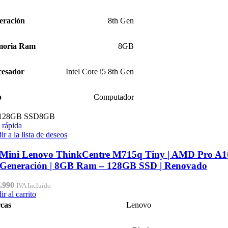
eración
8th Gen
oria Ram
8GB
cesador
Intel Core i5 8th Gen
o
Computador
128GB SSD
8GB
 rápida
r a la lista de deseos
Mini Lenovo ThinkCentre M715q Tiny | AMD Pro A1
 Generación | 8GB Ram – 128GB SSD | Renovado
.990
IVA Incluído
r al carrito
cas
Lenovo