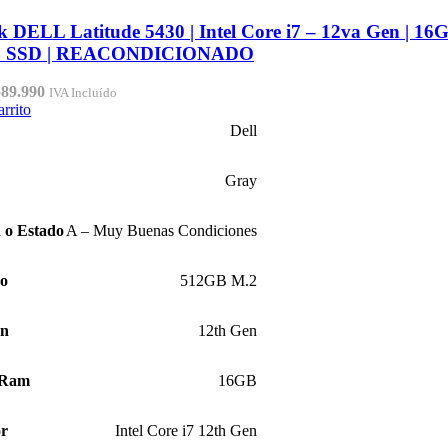
 DELL Latitude 5430 | Intel Core i7 – 12va Gen | 1
B SSD | REACONDICIONADO
El
589.990
IVA Incluído
ecio
precio
arrito
iginal
actual
Dell
a:
es:
29.990.
$589.990.
Gray
 o Estado
A – Muy Buenas Condiciones
ro
512GB M.2
ón
12th Gen
 Ram
16GB
or
Intel Core i7 12th Gen