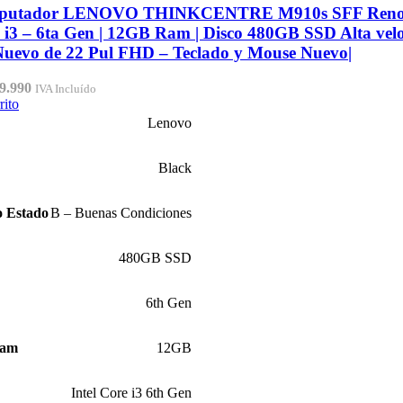
putador LENOVO THINKCENTRE M910s SFF Renov
e i3 – 6ta Gen | 12GB Ram | Disco 480GB SSD Alta velo
uevo de 22 Pul FHD – Teclado y Mouse Nuevo|
El
9.990
IVA Incluído
cio
precio
rito
inal
actual
Lenovo
:
es:
9.990.
$349.990.
Black
o Estado
B – Buenas Condiciones
480GB SSD
6th Gen
Ram
12GB
Intel Core i3 6th Gen