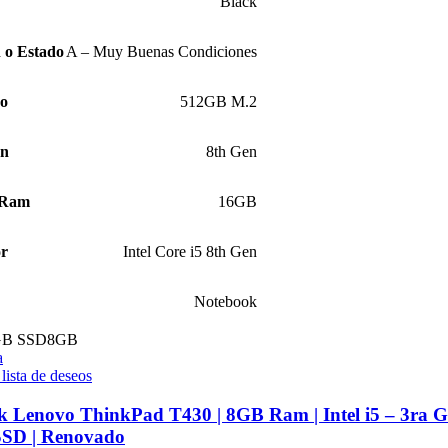
Black
 o Estado
A – Muy Buenas Condiciones
ro
512GB M.2
ón
8th Gen
 Ram
16GB
or
Intel Core i5 8th Gen
Notebook
GB SSD
8GB
a
 lista de deseos
 Lenovo ThinkPad T430 | 8GB Ram | Intel i5 – 3ra G
SD | Renovado