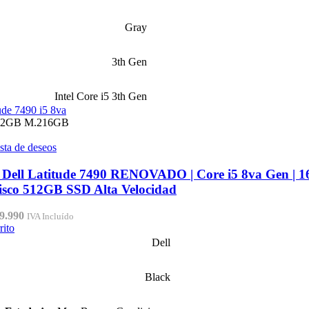
Gray
3th Gen
Intel Core i5 3th Gen
12GB M.2
16GB
ista de deseos
 Dell Latitude 7490 RENOVADO | Core i5 8va Gen | 
sco 512GB SSD Alta Velocidad
El
9.990
IVA Incluído
cio
precio
rito
inal
actual
Dell
:
es:
9.990.
$369.990.
Black