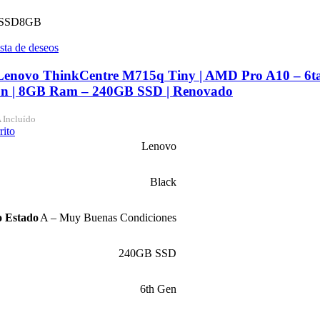
SSD
8GB
ista de deseos
Lenovo ThinkCentre M715q Tiny | AMD Pro A10 – 6t
ón | 8GB Ram – 240GB SSD | Renovado
 Incluído
rito
Lenovo
Black
o Estado
A – Muy Buenas Condiciones
240GB SSD
6th Gen