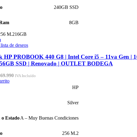
ro
240GB SSD
 Ram
8GB
256 M.2
16GB
a
 lista de deseos
k HP PROBOOK 440 G8 | Intel Core i5 – 11va Gen | 
256GB SSD | Renovado | OUTLET BODEGA
El
469.990
IVA Incluído
ecio
precio
arrito
iginal
actual
HP
a:
es:
99.990.
$469.990.
Silver
 o Estado
A – Muy Buenas Condiciones
ro
256 M.2