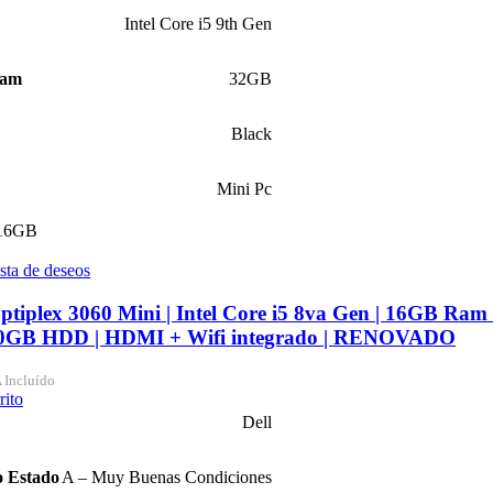
Intel Core i5 9th Gen
Ram
32GB
Black
Mini Pc
16GB
ista de deseos
ptiplex 3060 Mini | Intel Core i5 8va Gen | 16GB Ra
0GB HDD | HDMI + Wifi integrado | RENOVADO
 Incluído
rito
Dell
o Estado
A – Muy Buenas Condiciones