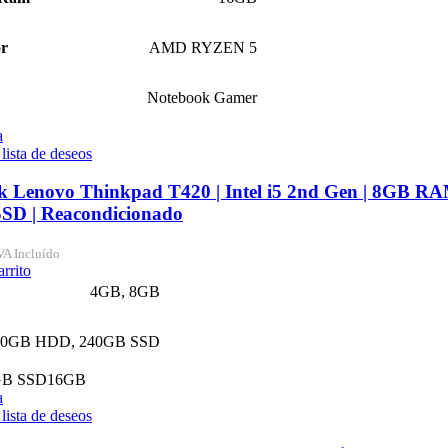
or
AMD RYZEN 5
Notebook Gamer
a
 lista de deseos
k Lenovo Thinkpad T420 | Intel i5 2nd Gen | 8GB R
SD | Reacondicionado
VA Incluído
arrito
4GB
,
8GB
00GB HDD
,
240GB SSD
GB SSD
16GB
a
 lista de deseos