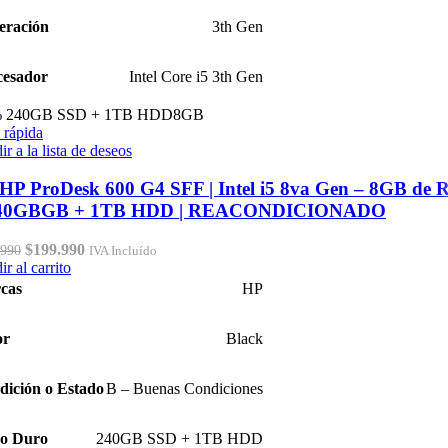
eración
3th Gen
cesador
Intel Core i5 3th Gen
%
240GB SSD + 1TB HDD
8GB
 rápida
r a la lista de deseos
HP ProDesk 600 G4 SFF | Intel i5 8va Gen – 8GB de
240GBGB + 1TB HDD | REACONDICIONADO
El
El
$
199.990
.990
IVA Incluído
precio
precio
r al carrito
original
actual
cas
HP
era:
es:
$229.990.
$199.990.
or
Black
dición o Estado
B – Buenas Condiciones
co Duro
240GB SSD + 1TB HDD