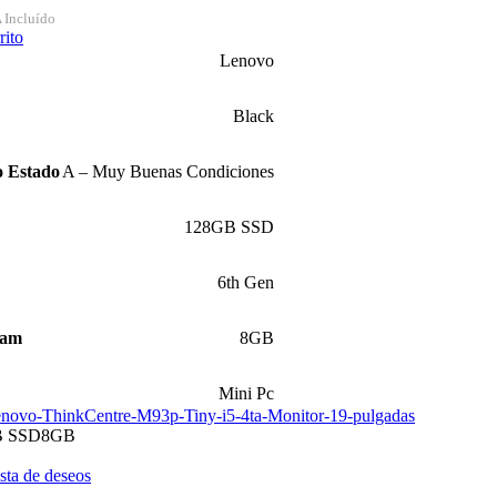
 Incluído
rito
Lenovo
Black
o Estado
A – Muy Buenas Condiciones
128GB SSD
6th Gen
Ram
8GB
Mini Pc
B SSD
8GB
ista de deseos