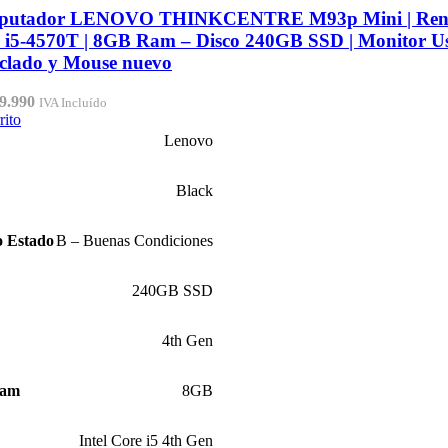
putador LENOVO THINKCENTRE M93p Mini | Reno
e i5-4570T | 8GB Ram – Disco 240GB SSD | Monitor U
clado y Mouse nuevo
El
9.990
IVA Incluído
cio
precio
rito
inal
actual
Lenovo
:
es:
9.990.
$229.990.
Black
o Estado
B – Buenas Condiciones
240GB SSD
4th Gen
Ram
8GB
Intel Core i5 4th Gen