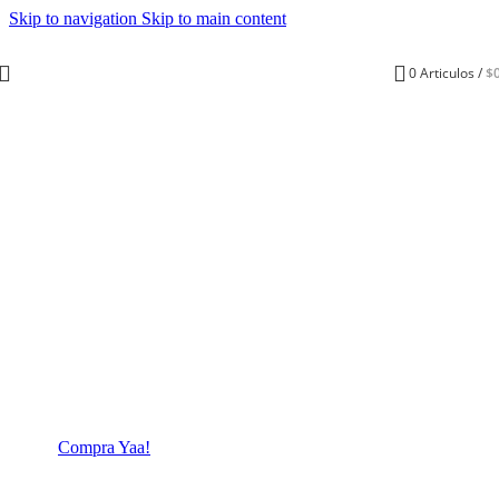
Skip to navigation
Skip to main content
0
Articulos
/
$
Notebooks,
Computadores, Mini Pcs
Reacondicionados para
particulares y Empresas.
Compra Yaa!