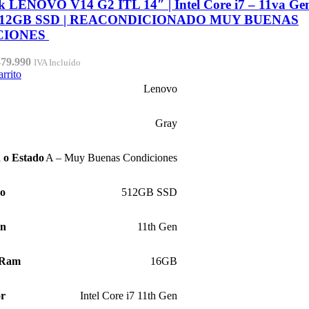
k LENOVO V14 G2 ITL 14″ | Intel Core i7 – 11va Ge
512GB SSD | REACONDICIONADO MUY BUENAS
CIONES
El
479.990
IVA Incluído
ecio
precio
arrito
iginal
actual
Lenovo
a:
es:
49.990.
$479.990.
Gray
 o Estado
A – Muy Buenas Condiciones
ro
512GB SSD
ón
11th Gen
 Ram
16GB
or
Intel Core i7 11th Gen