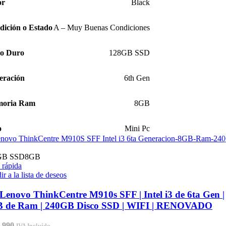
or
Black
dición o Estado
A – Muy Buenas Condiciones
co Duro
128GB SSD
eración
6th Gen
oria Ram
8GB
o
Mini Pc
GB SSD
8GB
 rápida
r a la lista de deseos
Lenovo ThinkCentre M910s SFF | Intel i3 de 6ta Gen |
 de Ram | 240GB Disco SSD | WIFI | RENOVADO
.990
IVA Incluído