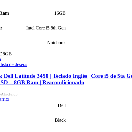
 Ram
16GB
or
Intel Core i5 8th Gen
Notebook
D
8GB
a
 lista de deseos
 Dell Latitude 3450 | Teclado Inglés | Core i5 de 5ta Ge
SD – 8GB Ram | Reacondicionado
VA Incluído
arrito
Dell
Black