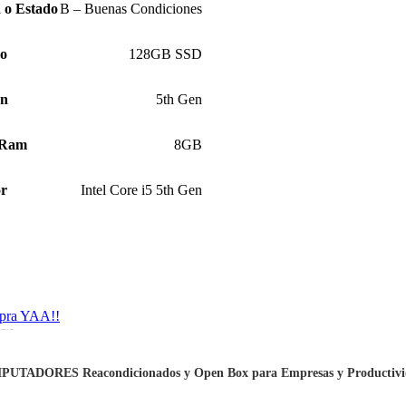
 o Estado
B – Buenas Condiciones
ro
128GB SSD
ón
5th Gen
 Ram
8GB
or
Intel Core i5 5th Gen
pra YAA!!
que buscan calidad, ahorro y confiabilidad.
UTADORES Reacondicionados y Open Box para Empresas y Productiv