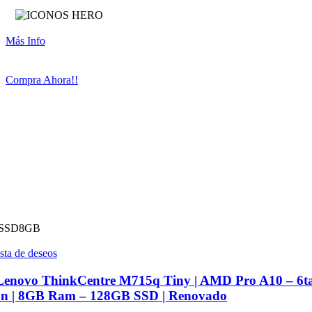
Más Info
Compra Ahora!!
SSD
8GB
ista de deseos
Lenovo ThinkCentre M715q Tiny | AMD Pro A10 – 6t
ón | 8GB Ram – 128GB SSD | Renovado