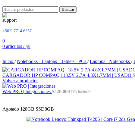
Buscar
+56 9 7714 6257
0
0
articulos
/
$
0
0
articulos
/
$
0
Inicio
/
Notebooks - Laptops - Tablets - PCs
/
Laptops - Notebooks
/
CARGADOR HP COMPAQ | 18.5V 2.7A 4.8X1.7MM | USADO
$
Volver a productos
Web PRO | Integraciones
$
520.000
IVA Incluído
Agotado
128GB SSD
8GB