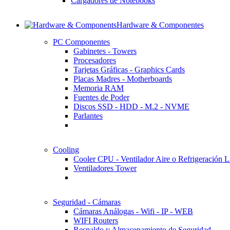
Cargadores de Notebooks
Hardware & Componentes
PC Componentes
Gabinetes - Towers
Procesadores
Tarjetas Gráficas - Graphics Cards
Placas Madres - Motherboards
Memoria RAM
Fuentes de Poder
Discos SSD - HDD - M.2 - NVME
Parlantes
Cooling
Cooler CPU - Ventilador Aire o Refrigeración L
Ventiladores Tower
Seguridad - Cámaras
Cámaras Análogas - Wifi - IP - WEB
WIFI Routers
Respaldo y Almacenamiento de Seguridad